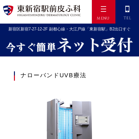
新宿の光線療法｜アトピ
MENU
新宿区新宿7-27-12-2F
副都心線・大江戸線
「東新宿駅」B2出口すぐ
Top
＞
診療案内
＞ ナローバンドUVB療法
ナローバンドUVB療法