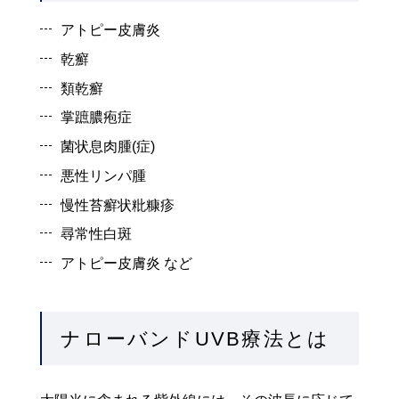
アトピー皮膚炎
乾癬
類乾癬
掌蹠膿疱症
菌状息肉腫(症)
悪性リンパ腫
慢性苔癬状粃糠疹
尋常性白斑
アトピー皮膚炎 など
ナローバンドUVB療法とは